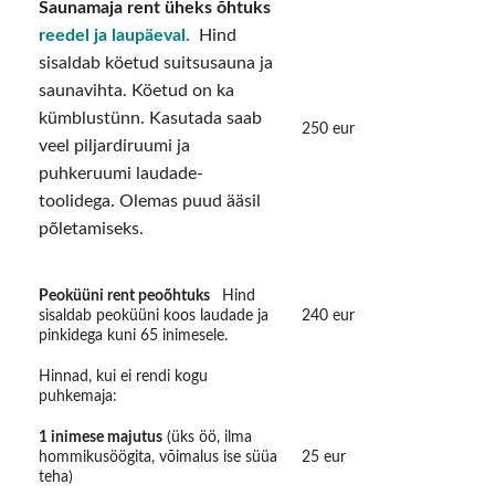
Saunamaja rent üheks õhtuks
reedel ja laupäeval.
Hind
sisaldab köetud suitsusauna ja
saunavihta. Köetud on ka
kümblustünn. Kasutada saab
250 eur
veel piljardiruumi ja
puhkeruumi laudade-
toolidega. Olemas puud ääsil
põletamiseks.
Peoküüni rent peoõhtuks
Hind
sisaldab peoküüni koos laudade ja
240 eur
pinkidega kuni 65 inimesele.
Hinnad, kui ei rendi kogu
puhkemaja:
1 inimese majutus
(üks öö, ilma
hommikusöögita, võimalus ise süüa
25 eur
teha)