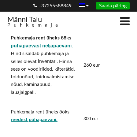
+37255588849
Saada päring
Männi Talu
Puhkemaja
Puhkemaja rent üheks ööks
pühapäevast neljapäevani.
Hind sisaldab puhkemaja ja
inventari.
selles olevat
Hinna
260 eur
sees on voodiriided, käterätid,
toidunõud, toiduvalmistamise
nõud, kaminapuud,
lauajalgpall.
Puhkemaja rent üheks ööks
300 eur
reedest pühapäevani
.